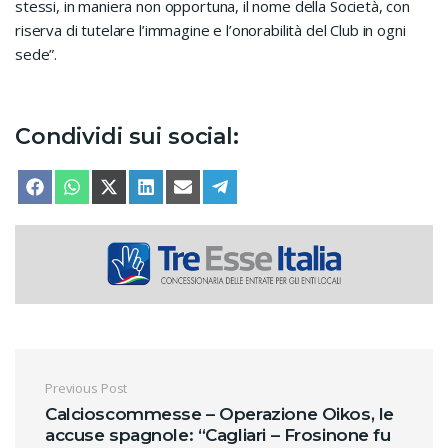
stessi, in maniera non opportuna, il nome della Società, con
riserva di tutelare l’immagine e l’onorabilità del Club in ogni
sede”.
Condividi sui social:
SHARE ON
SHARE ON
SHARE ON
SHARE ON
SHARE ON
SHARE ON
FACEBOOK
WHATSAPP
X (TWITTER)
LINKEDIN
EMAIL
TELEGRAM
Navigazione articoli
Previous Post
Calcioscommesse – Operazione Oikos, le
accuse spagnole: “Cagliari – Frosinone fu