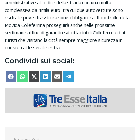
amministrative al codice della strada con una multa
complessiva da 4mila euro, tra cui due autovetture sono
risultate prive di assicurazione obbligatoria. Il controllo della
Movida Colleferrina proseguirà anche nelle prossime
settimane al fine di garantire ai cittadini di Colleferro ed ai
turisti che visitano la città sempre maggiore sicurezza in
queste calde serate estive.
Condividi sui social:
SHARE ON
SHARE ON
SHARE ON
SHARE ON
SHARE ON
SHARE ON
FACEBOOK
WHATSAPP
X (TWITTER)
LINKEDIN
EMAIL
TELEGRAM
Previous Post