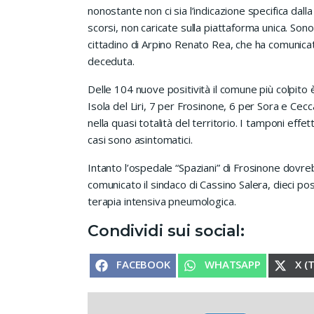
nonostante non ci sia l’indicazione specifica dalla
scorsi, non caricate sulla piattaforma unica. Sono 
cittadino di Arpino Renato Rea, che ha comunicato
deceduta.
Delle 104 nuove positività il comune più colpito è
Isola del Liri, 7 per Frosinone, 6 per Sora e Cecca
nella quasi totalità del territorio. I tamponi effe
casi sono asintomatici.
Intanto l’ospedale “Spaziani” di Frosinone dovr
comunicato il sindaco di Cassino Salera, dieci pos
terapia intensiva pneumologica.
Condividi sui social:
SHARE ON
SHARE ON
SHA
FACEBOOK
WHATSAPP
X (