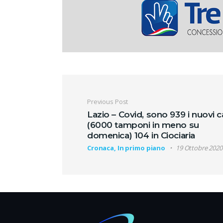
Navigazione artic
Previous Post
Lazio – Covid, sono 939 i nuovi c
(6000 tamponi in meno su
domenica) 104 in Ciociaria
Cronaca, In primo piano
19 Ottobre 2020