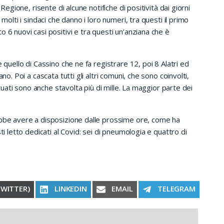
 Regione, risente di alcune notifiche di positività dai giorni
molti i sindaci che danno i loro numeri, tra questi il primo
 6 nuovi casi positivi e tra questi un’anziana che è
 quello di Cassino che ne fa registrare 12, poi 8 Alatri ed
no. Poi a cascata tutti gli altri comuni, che sono coinvolti,
ttuati sono anche stavolta più di mille. La maggior parte dei
ebbe avere a disposizione dalle prossime ore, come ha
ti letto dedicati al Covid: sei di pneumologia e quattro di
RE ON
SHARE ON
SHARE ON
SHARE ON
TWITTER)
LINKEDIN
EMAIL
TELEGRAM