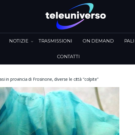
NOTIZIE
TRASMISSIONI
ON DEMAND
PAL
CONTATTI
i in provincia di Frosinone, diverse le città “colpite”