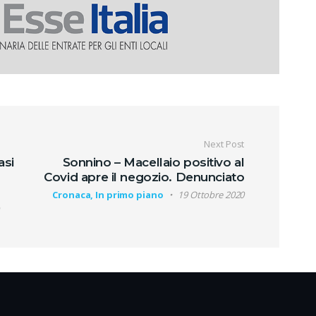
oli
Next Post
asi
Sonnino – Macellaio positivo al
Covid apre il negozio. Denunciato
Cronaca, In primo piano
19 Ottobre 2020