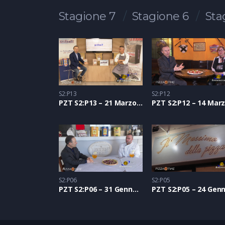
Stagione 7
Stagione 6
Sta
S2:P13
S2:P12
PZT S2:P13 – 21 Marzo 2021
S2:P06
S2:P05
PZT S2:P06 – 31 Gennaio 2021