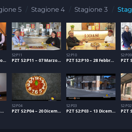
gione 5
Stagione 4
Stagione 3
Stag
S2:P11
S2:P10
S2:P09
PZT S2:P12 – 14 Marzo 2021
PZT S2:P11 – 07 Marzo 2021
PZT S2:P10 – 28 Febbraio 2021
S2:P04
S2:P03
S2:P02
PZT S2:P05 – 24 Gennaio 2021
PZT S2:P04 – 20 Dicembre 2020
PZT S2:P03 – 13 Dicembre 2020