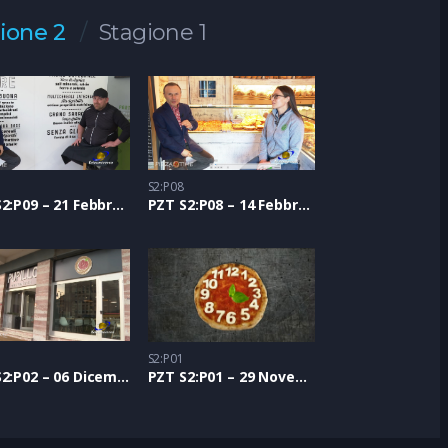
ione 2
Stagione 1
S2:P08
PZT S2:P09 – 21 Febbraio 2021
PZT S2:P08 – 14 Febbraio 2021
S2:P01
PZT S2:P02 – 06 Dicembre 2020
PZT S2:P01 – 29 Novembre 2020