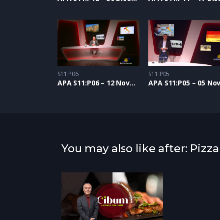
S11:P06
S11:P05
APA S11:P06 – 12 Novembre 2020
You may also like after: Pizz