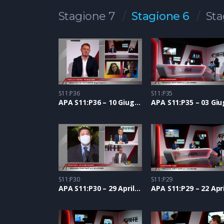
Stagione 7
Stagione 6
Sta
S11:P36
S11:P35
APA S11:P36 – 10 Giugno 2021
S11:P30
S11:P29
APA S11:P30 – 29 Aprile 2021