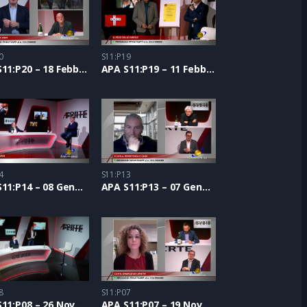
0
S11:P19
APA S11:P20 – 18 Febbraio 2021
APA S11:P19 – 11 Febbraio 2021
4
S11:P13
APA S11:P14 – 08 Gennaio 2021
APA S11:P13 – 07 Gennaio 2021
8
S11:P07
APA S11:P08 – 26 Novembre 2020
APA S11:P07 – 19 Novembre 2020