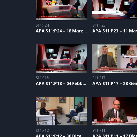
S11:P24
S11:P23
APA S11:P24 – 18 Marzo 2021
S11:P18
S11:P17
APA S11:P18 – 04 Febbraio 2021
S11:P12
S11:P11
APA S11:P12 – 30 Dicembre 2020