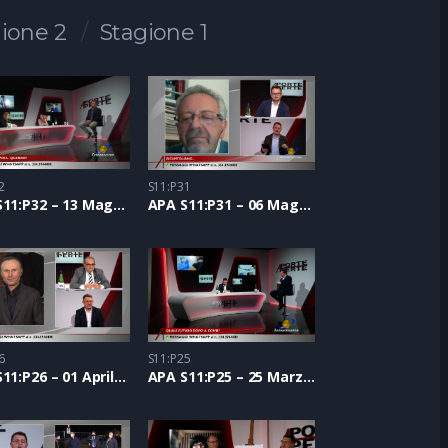
ione 2
Stagione 1
2
S11:P31
APA S11:P32 – 13 Maggio 2021
APA S11:P31 – 06 Maggio 2021
6
S11:P25
APA S11:P26 – 01 Aprile 2021
APA S11:P25 – 25 Marzo 2021