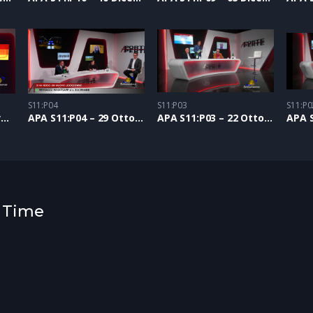
S11:P04
S11:P03
S11:P0
APA S11:P05 – 05 Novembre 2020
APA S11:P04 – 29 Ottobre 2020
APA S11:P03 – 22 Ottobre 2020
a Time