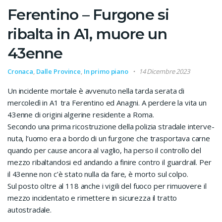
Ferentino – Furgone si
ribalta in A1, muore un
43enne
Cronaca
,
Dalle Province
,
In primo piano
14 Dicembre 2023
Un incidente mortale è avvenuto nella tarda serata di
mercoledì in A1 tra Ferentino ed Anagni. A perdere la vita un
43enne di origini algerine residente a Roma.
Secondo una prima ricostruzione della polizia stradale interve-
nuta, l’uomo era a bordo di un furgone che trasportava carne
quando per cause ancora al vaglio, ha perso il controllo del
mezzo ribaltandosi ed andando a finire contro il guardrail. Per
il 43enne non c’è stato nulla da fare, è morto sul colpo.
Sul posto oltre al 118 anche i vigili del fuoco per rimuovere il
mezzo incidentato e rimettere in sicurezza il tratto
autostradale.