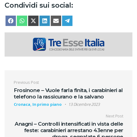
Condividi sui social:
SHARE ON
SHARE ON
SHARE ON
SHARE ON
SHARE ON
SHARE ON
FACEBOOK
WHATSAPP
X (TWITTER)
LINKEDIN
EMAIL
TELEGRAM
Navigazione articoli
Previous Post
Frosinone – Vuole farla finita, i carabinieri al
telefono la rassicurano e la salvano
Cronaca, In primo piano
13 Dicembre 2023
Next Post
Anagni – Controlli intensificati in vista delle
feste: carabinieri arrestano 43enne per
droga, segnalate 6 persone