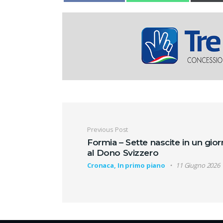
Navigazione artic
Previous Post
Formia – Sette nascite in un gio
al Dono Svizzero
Cronaca, In primo piano
11 Giugno 2026