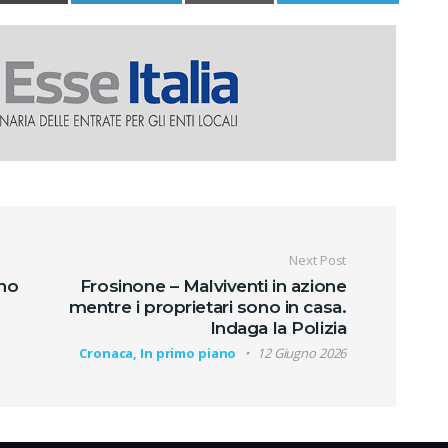
oli
Next Post
rno
Frosinone – Malviventi in azione
mentre i proprietari sono in casa.
Indaga la Polizia
Cronaca, In primo piano
12 Giugno 2026