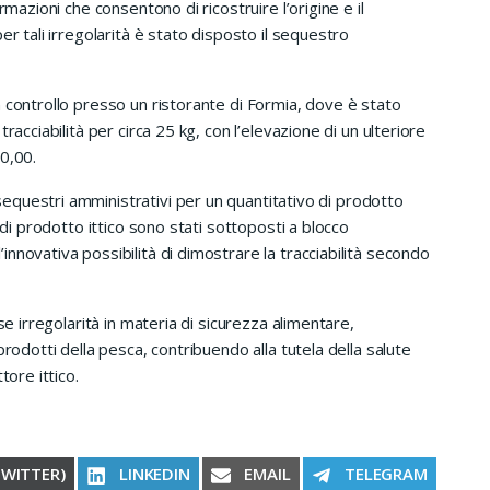
rmazioni che consentono di ricostruire l’origine e il
er tali irregolarità è stato disposto il sequestro
 controllo presso un ristorante di Formia, dove è stato
racciabilità per circa 25 kg, con l’elevazione di un ulteriore
0,00.
questri amministrativi per un quantitativo di prodotto
 di prodotto ittico sono stati sottoposti a blocco
nnovativa possibilità di dimostrare la tracciabilità secondo
se irregolarità in materia di sicurezza alimentare,
prodotti della pesca, contribuendo alla tutela della salute
tore ittico.
RE ON
SHARE ON
SHARE ON
SHARE ON
TWITTER)
LINKEDIN
EMAIL
TELEGRAM