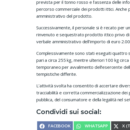
prevista per il tonno rosso e l’assenza delle info
percorso commerciale dei prodotti ittici. Anche p
amministrativo del prodotto.
Successivamente, il personale si è recato per un
rinvenuto e sequestrato prodotto ittico privo di t
verbale amministrativo dell’importo di euro 2.00
Complessivamente sono stati eseguiti quattro se
pari a circa 255 kg, mentre ulteriori 100 kg circa
temporaneo per avvalimento dell’esercente dell’i
tempistiche differite.
L’attività svolta ha consentito di accertare diver
tracciabilità e corretta commercializzazione dei 
pubblica, del consumatore e della legalità nel set
Condividi sui social:
SHARE ON
SHARE ON
SHA
FACEBOOK
WHATSAPP
X (