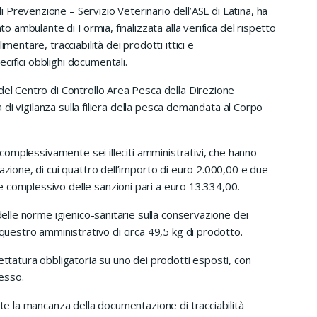
Prevenzione – Servizio Veterinario dell’ASL di Latina, ha
to ambulante di Formia, finalizzata alla verifica del rispetto
mentare, tracciabilità dei prodotti ittici e
ifici obblighi documentali.
del Centro di Controllo Area Pesca della Direzione
tà di vigilanza sulla filiera della pesca demandata al Corpo
i complessivamente sei illeciti amministrativi, che hanno
azione, di cui quattro dell’importo di euro 2.000,00 e due
 complessivo delle sanzioni pari a euro 13.334,00.
 delle norme igienico-sanitarie sulla conservazione dei
equestro amministrativo di circa 49,5 kg di prodotto.
ettatura obbligatoria su uno dei prodotti esposti, con
esso.
ate la mancanza della documentazione di tracciabilità