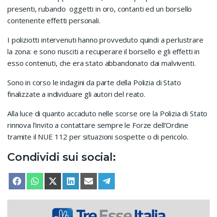
presenti, rubando oggetti in oro, contanti ed un borsello
contenente effetti personali.
I poliziotti intervenuti hanno provveduto quindi a perlustrare
la zona: e sono riusciti a recuperare il borsello e gli effetti in
esso contenuti, che era stato abbandonato dai malviventi.
Sono in corso le indagini da parte della Polizia di Stato
finalizzate a individuare gli autori del reato.
Alla luce di quanto accaduto nelle scorse ore la Polizia di Stato
rinnova l’invito a contattare sempre le Forze dell’Ordine
tramite il NUE 112 per situazioni sospette o di pericolo.
Condividi sui social:
SHARE ON
SHARE ON
SHARE ON
SHARE ON
SHARE ON
SHARE ON
FACEBOOK
WHATSAPP
X (TWITTER)
LINKEDIN
EMAIL
TELEGRAM