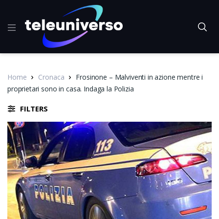
Home
Cronaca
Frosinone – Malviventi in azione mentre i
proprietari sono in casa. Indaga la Polizia
FILTERS