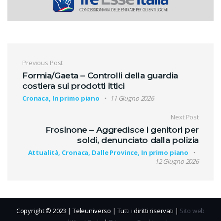
Navigazione articoli
Previous Post
Formia/Gaeta – Controlli della guardia
costiera sui prodotti ittici
Cronaca, In primo piano
11 Giugno 2026
Next Post
Frosinone – Aggredisce i genitori per
soldi, denunciato dalla polizia
Attualità, Cronaca, Dalle Province, In primo piano
12 Giugno 2026
Copyright © 2023 | Teleuniverso | Tutti i diritti riservati |
Sito web