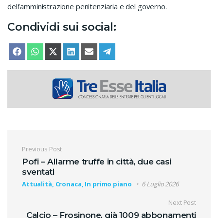
dell’amministrazione penitenziaria e del governo.
Condividi sui social:
SHARE ON
SHARE ON
SHARE ON
SHARE ON
SHARE ON
SHARE ON
FACEBOOK
WHATSAPP
X (TWITTER)
LINKEDIN
EMAIL
TELEGRAM
Navigazione articoli
Previous Post
Pofi – Allarme truffe in città, due casi
sventati
Attualità, Cronaca, In primo piano
6 Luglio 2026
Next Post
Calcio – Frosinone, già 1009 abbonamenti