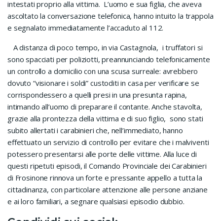
intestati proprio alla vittima.
L’uomo e sua figlia, che aveva
ascoltato la conversazione telefonica, hanno intuito la trappola
e segnalato immediatamente l’accaduto al 112.
A distanza di poco tempo, in via Castagnola,
i truffatori si
sono spacciati per poliziotti, preannunciando telefonicamente
un controllo a domicilio con una scusa surreale: avrebbero
dovuto “visionare i soldi” custoditi in casa per verificare se
corrispondessero a quelli presi in una presunta rapina,
intimando all’uomo di preparare il contante. Anche stavolta,
grazie alla prontezza della vittima e di suo figlio,
sono stati
subito allertati i carabinieri che, nell’immediato, hanno
effettuato un servizio di controllo per evitare che i malviventi
potessero presentarsi alle porte delle vittime. Alla luce di
questi ripetuti episodi, il Comando Provinciale dei Carabinieri
di Frosinone rinnova un forte e pressante appello a tutta la
cittadinanza, con particolare attenzione alle persone anziane
e ai loro familiari, a segnare qualsiasi episodio dubbio.