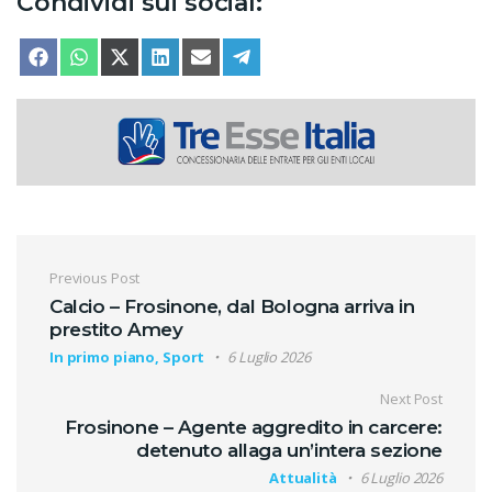
Condividi sui social:
SHARE ON
SHARE ON
SHARE ON
SHARE ON
SHARE ON
SHARE ON
FACEBOOK
WHATSAPP
X (TWITTER)
LINKEDIN
EMAIL
TELEGRAM
Navigazione articoli
Previous Post
Calcio – Frosinone, dal Bologna arriva in
prestito Amey
In primo piano, Sport
6 Luglio 2026
Next Post
Frosinone – Agente aggredito in carcere:
detenuto allaga un’intera sezione
Attualità
6 Luglio 2026