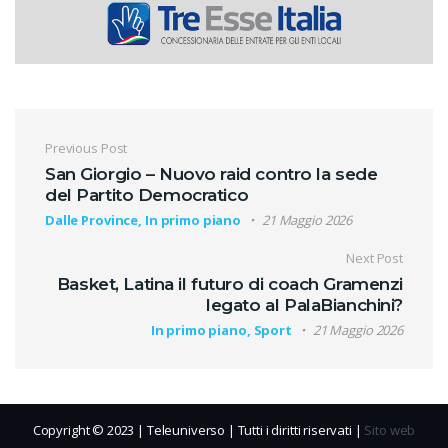
Navigazione articoli
Previous Post
San Giorgio – Nuovo raid contro la sede
del Partito Democratico
Dalle Province, In primo piano
21 Maggio 2026
Next Post
Basket, Latina il futuro di coach Gramenzi
legato al PalaBianchini?
In primo piano, Sport
21 Maggio 2026
Copyright © 2023 | Teleuniverso | Tutti i diritti riservati |
Sito web