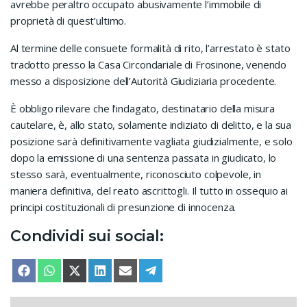
avrebbe peraltro occupato abusivamente l’immobile di
proprietà di quest’ultimo.
Al termine delle consuete formalità di rito, l’arrestato è stato
tradotto presso la Casa Circondariale di Frosinone, venendo
messo a disposizione dell’Autorità Giudiziaria procedente.
È obbligo rilevare che l’indagato, destinatario della misura
cautelare, è, allo stato, solamente indiziato di delitto, e la sua
posizione sarà definitivamente vagliata giudizialmente, e solo
dopo la emissione di una sentenza passata in giudicato, lo
stesso sarà, eventualmente, riconosciuto colpevole, in
maniera definitiva, del reato ascrittogli. Il tutto in ossequio ai
principi costituzionali di presunzione di innocenza.
Condividi sui social:
SHARE ON
SHARE ON
SHARE ON
SHARE ON
SHARE ON
SHARE ON
FACEBOOK
WHATSAPP
X (TWITTER)
LINKEDIN
EMAIL
TELEGRAM