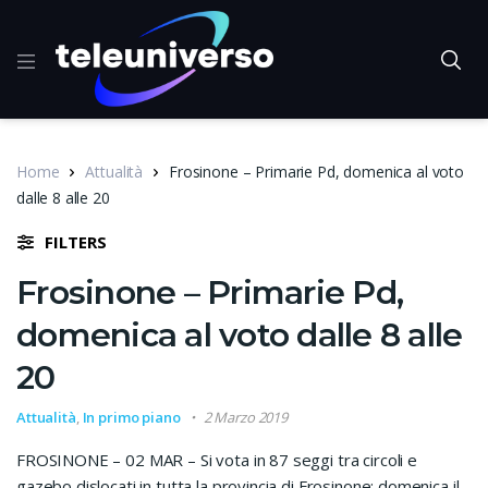
Home
Attualità
Frosinone – Primarie Pd, domenica al voto
dalle 8 alle 20
FILTERS
Frosinone – Primarie Pd,
domenica al voto dalle 8 alle
20
Attualità
,
In primo piano
2 Marzo 2019
FROSINONE – 02 MAR – Si vota in 87 seggi tra circoli e
gazebo dislocati in tutta la provincia di Frosinone: domenica il