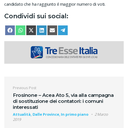
candidato che ha raggiunto il maggior numero di voti.
Condividi sui social:
SHARE ON
SHARE ON
SHARE ON
SHARE ON
SHARE ON
SHARE ON
FACEBOOK
WHATSAPP
X (TWITTER)
LINKEDIN
EMAIL
TELEGRAM
Navigazione articoli
Previous Post
Frosinone – Acea Ato 5, via alla campagna
di sostituzione dei contatori: i comuni
interessati
Attualità, Dalle Province, In primo piano
2 Marzo
2019