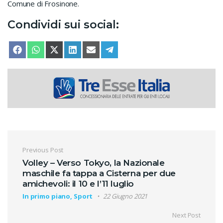
Comune di Frosinone.
Condividi sui social:
SHARE ON
SHARE ON
SHARE ON
SHARE ON
SHARE ON
SHARE ON
FACEBOOK
WHATSAPP
X (TWITTER)
LINKEDIN
EMAIL
TELEGRAM
Navigazione articoli
Previous Post
Volley – Verso Tokyo, la Nazionale
maschile fa tappa a Cisterna per due
amichevoli: il 10 e l’11 luglio
In primo piano, Sport
22 Giugno 2021
Next Post