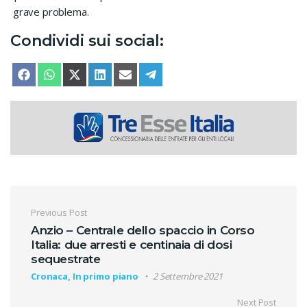
grave problema.
Condividi sui social:
SHARE ON
SHARE ON
SHARE ON
SHARE ON
SHARE ON
SHARE ON
FACEBOOK
WHATSAPP
X (TWITTER)
LINKEDIN
EMAIL
TELEGRAM
Navigazione articoli
Previous Post
Anzio – Centrale dello spaccio in Corso
Italia: due arresti e centinaia di dosi
sequestrate
Cronaca, In primo piano
2 Settembre 2021
Next Post