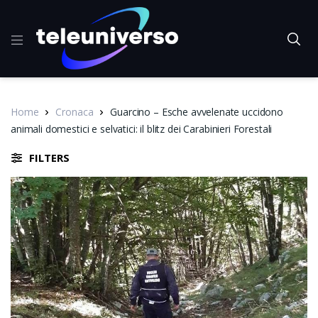
Home
Cronaca
Guarcino – Esche avvelenate uccidono
animali domestici e selvatici: il blitz dei Carabinieri Forestali
FILTERS