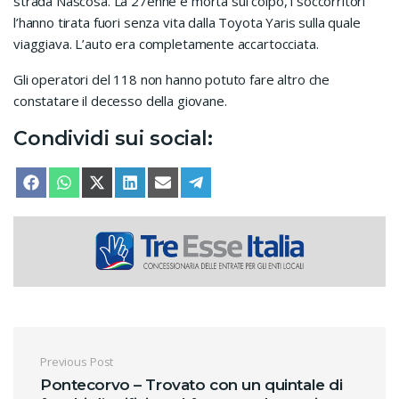
strada Nascosa. La 27enne è morta sul colpo, i soccorritori
l’hanno tirata fuori senza vita dalla Toyota Yaris sulla quale
viaggiava. L’auto era completamente accartocciata.
Gli operatori del 118 non hanno potuto fare altro che
constatare il decesso della giovane.
Condividi sui social:
SHARE ON
SHARE ON
SHARE ON
SHARE ON
SHARE ON
SHARE ON
FACEBOOK
WHATSAPP
X (TWITTER)
LINKEDIN
EMAIL
TELEGRAM
Navigazione articoli
Previous Post
Pontecorvo – Trovato con un quintale di