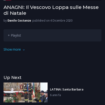
ANAGNI: Il Vescovo Loppa sulle Messe
di Natale
by
Danilo Costanzo
published on 4 Dicembre 2020
+ Playlist
Ritrovare lo spirito di comunità e non scandalizzarsi se si
Show more
anticipa la messa del Natale. Anche il Vescovo di Anagni-Alatri,
Lorenzo Loppa, è intervenuto sulla decisione della Cei
(Conferenza Episcopale Italiana) di rispettare le regole e
adeguare le messe agli orari del coprifuoco.
Up Next
LATINA: Santa Barbara
6 anni fa