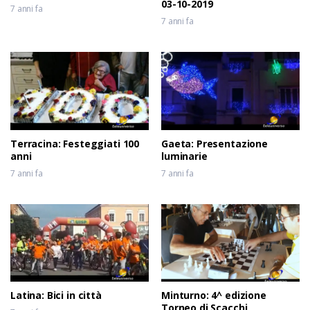
03-10-2019
7 anni fa
7 anni fa
Terracina: Festeggiati 100
Gaeta: Presentazione
anni
luminarie
7 anni fa
7 anni fa
Latina: Bici in città
Minturno: 4^ edizione
Torneo di Scacchi