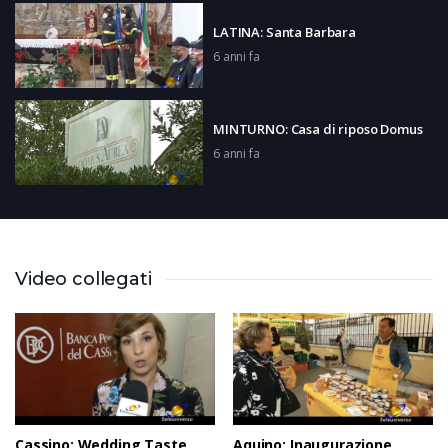
LATINA: Santa Barbara
6 anni fa
MINTURNO: Casa di riposo Domus
6 anni fa
BASKET: Cassino – Salerno
6 anni fa
Video collegati
SORA: Il Vescovo Antonazzo sugli
orari delle Messe
6 anni fa
Cassino: Wedding Taste
Aquino: Inaugurazione