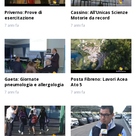
Priverno: Prove di
Cassino: All’Unicas Scienze
esercitazione
Motorie da record
7 anni fa
7 anni fa
Gaeta: Giornate
Posta Fibreno: Lavori Acea
pneumologia e allergologia
Ato 5
7 anni fa
7 anni fa