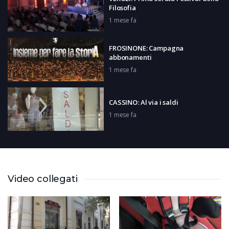
Filosofia
1 mese fa
FROSINONE: Campagna
abbonamenti
1 mese fa
CASSINO: Al via i saldi
1 mese fa
SAN GIORGIO A LIRI: Presentazione
GSMB Lazio ECO LIRI di ciclismo
1 mese fa
Video collegati
AQUINO: Due nuovi reperti
archeologici
1 mese fa