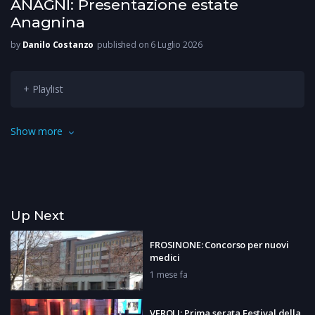
ANAGNI: Presentazione estate
Anagnina
by
Danilo Costanzo
published on 6 Luglio 2026
+ Playlist
Presentata l’Estate Anagnina 2026. Un programma che unisce
Show more
tradizione, qualità e innovazione, e che guarda a tutte le
generazioni.
Up Next
FROSINONE: Concorso per nuovi
medici
1 mese fa
VEROLI: Prima serata Festival della