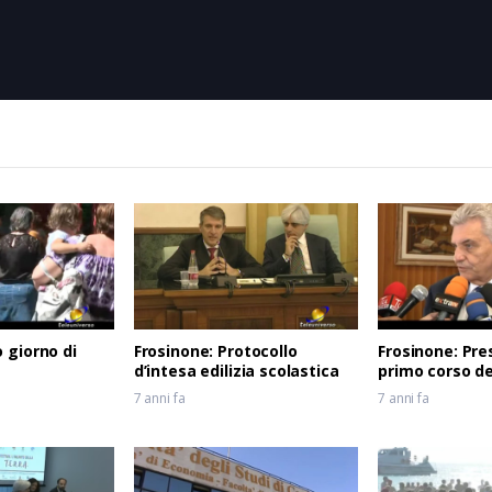
ica GS MB Lazio Eco Liri. Tra le fila del team anche Lorenzo Germani,
 giorno di
Frosinone: Protocollo
Frosinone: Pre
d’intesa edilizia scolastica
primo corso del
Meccatronico 
7 anni fa
7 anni fa