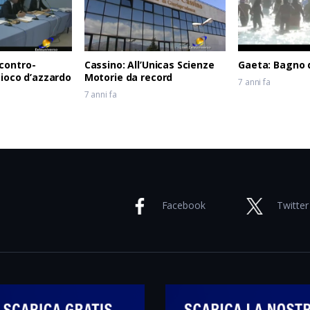
contro-
Cassino: All’Unicas Scienze
Gaeta: Bagno 
gioco d’azzardo
Motorie da record
7 anni fa
7 anni fa
Facebook
Twitter