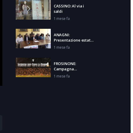
CASSINO: Al via i
saldi
1 mese fa
ANAGNI:
Presentazione estate
Anagnina
1 mese fa
FROSINONE:
Campagna
abbonamenti
1 mese fa
CASTROCIELO:
Finanziamento per il
lago di Capo d’Acqua
1 mese fa
AQUINO: Due nuovi
reperti archeologici