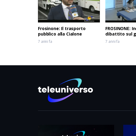
Frosinone: Il trasporto
FROSINONE: In
pubblico alla Cialone
dibattito sul 
7 anni fa
7 anni fa