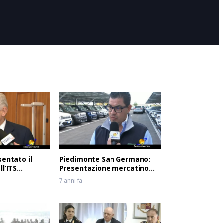
1 mese fa
sentato il
Piedimonte San Germano:
l’ITS
Presentazione mercatino
del Lazio
usato
7 anni fa