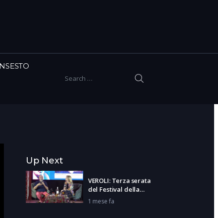
INSESTO
SEARCH
Search for:
Up Next
VEROLI: Terza serata
del Festival della
Filosofia
1 mese fa