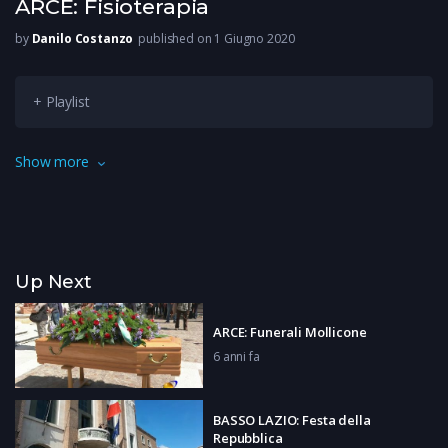
ARCE: Fisioterapia
by
Danilo Costanzo
published on 1 Giugno 2020
+ Playlist
Ora parliamo di fisioterapia e dei problemi causati dal lungo
Show more
periodo che ha costretto tutti a casa per le restrizioni anti
covid.
Up Next
ARCE: Funerali Mollicone
6 anni fa
BASSO LAZIO: Festa della
Repubblica