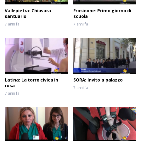
Vallepietra: Chiusura
Frosinone: Primo giorno di
santuario
scuola
7 anni fa
7 anni fa
Latina: La torre civica in
SORA: Invito a palazzo
rosa
7 anni fa
7 anni fa