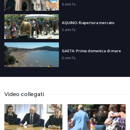
6 anni fa
AQUINO: Riapertura mercato
6 anni fa
GAETA: Prima domenica di mare
6 anni fa
CASSINO: Open Day a
Montecassino
6 anni fa
Video collegati
PONZA: Segnali a terra al porto
6 anni fa