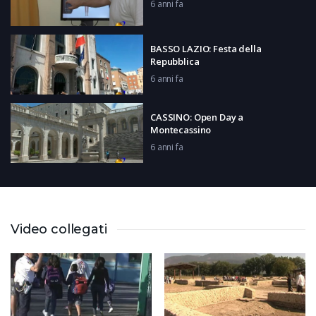
6 anni fa
BASSO LAZIO: Festa della
Repubblica
6 anni fa
CASSINO: Open Day a
Montecassino
6 anni fa
AQUINO: Riapertura mercato
6 anni fa
Video collegati
GAETA: Prima domenica di mare
6 anni fa