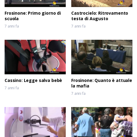
Frosinone: Primo giorno di
Castrocielo: Ritrovamento
scuola
testa di Augusto
7 anni fa
7 anni fa
Cassino: Legge salva bebè
Frosinone: Quanto è attuale
la mafia
7 anni fa
7 anni fa