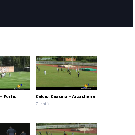
6 anni fa
– Portici
Calcio: Cassino – Arzachena
7 anni fa