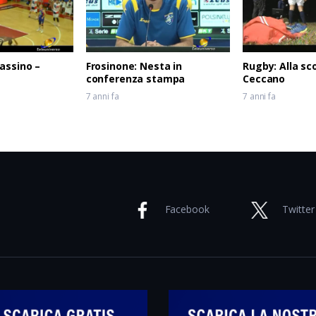
assino –
Frosinone: Nesta in
Rugby: Alla sc
conferenza stampa
Ceccano
7 anni fa
7 anni fa
Facebook
Twitter