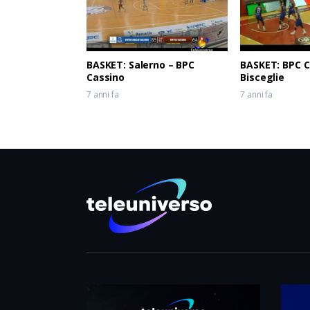
BASKET: Salerno – BPC
BASKET: BPC C
Cassino
Bisceglie
7 anni fa
7 anni fa