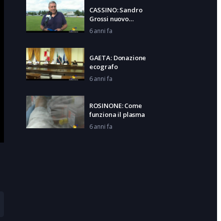
CASSINO: Sandro
Grossi nuovo
allenatore
6 anni fa
GAETA: Donazione
ecografo
6 anni fa
ROSINONE: Come
funziona il plasma
6 anni fa
LAZIO: Via agli esami
di maturità
6 anni fa
LATINA: Sindaco su
emergenza Covid19