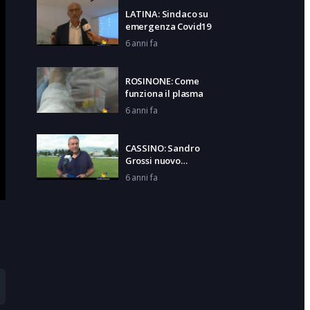
LATINA: Sindaco su
emergenza Covid19
6 anni fa
ROSINONE: Come
funziona il plasma
6 anni fa
CASSINO: Sandro
Grossi nuovo
allenatore
6 anni fa
LAZIO: Via agli esami
di maturità
6 anni fa
CASSINO: Le parole
del Vicepresidente