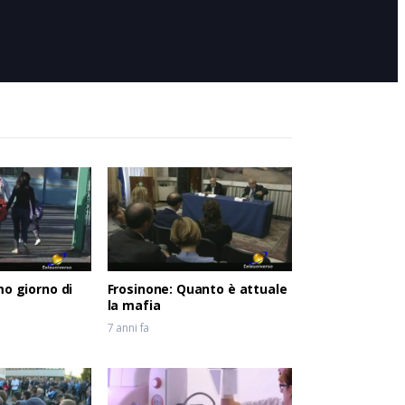
6 anni fa
mo giorno di
Frosinone: Quanto è attuale
la mafia
7 anni fa