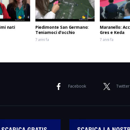
imi nati
Piedimonte San Germano:
Maranello: Ac
Teniamoci d’occhio
Gres e Keda
7 anni fa
7 anni fa
Facebook
Twitter