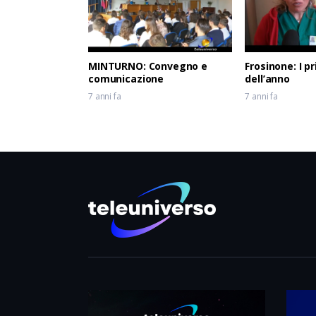
MINTURNO: Convegno e
Frosinone: I pr
comunicazione
dell’anno
7 anni fa
7 anni fa