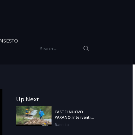
INSESTO
SEARCH
Search for:
Up Next
CASTELNUOVO
PARANO: Interventi
dopo il maltempo
6 anni fa