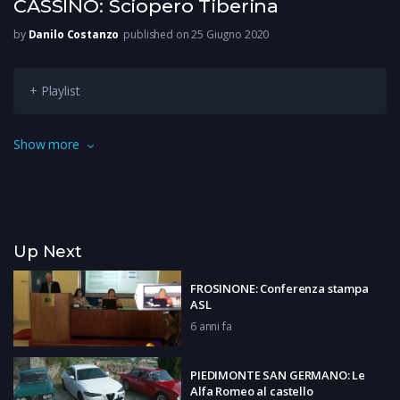
CASSINO: Sciopero Tiberina
by
Danilo Costanzo
published on 25 Giugno 2020
+ Playlist
Sciopero alla Tiberina di Cassino. Lavoratori sono davanti ai
Show more
cancelli da lunedì per chiedere la tutela di dei circa 50 precari, il
rispetto degli accordi sul premio di risultato e il welfare.
Up Next
FROSINONE: Conferenza stampa
ASL
6 anni fa
PIEDIMONTE SAN GERMANO: Le
Alfa Romeo al castello