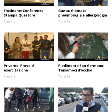
Frosinone: Conferenza
Gaeta: Giornate
Stampa Questore
pneumologia e allergologia
7 anni fa
7 anni fa
Priverno: Prove di
Piedimonte San Germano:
esercitazione
Teniamoci d’occhio
7 anni fa
7 anni fa