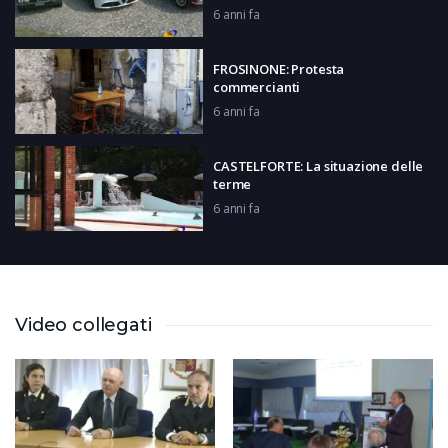
6 anni fa
FROSINONE: Protesta
commercianti
6 anni fa
CASTELFORTE: La situazione delle
terme
6 anni fa
CASSINO: Videosorveglianza
Piazza Labriola
6 anni fa
Video collegati
ROCCASECCA: Assemblea dei
Sindaci
6 anni fa