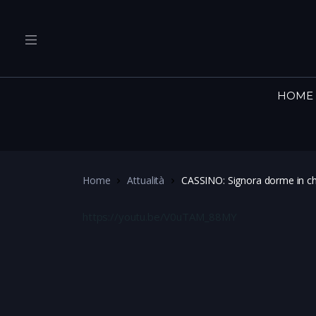
HOME
Home
Attualità
CASSINO: Signora dorme in ch
https://youtu.be/V0uTAM_88MY