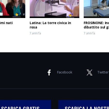
imi nati
Latina: La torre civica in
FROSINONE: In
rosa
dibattito sul 
7 anni fa
7 anni fa
Facebook
Twitter