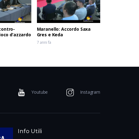
contro-
Maranello: Accordo Saxa
gioco d’azzardo
Gres e Keda
7 anni fa
Youtube
Instagram
Info Utili