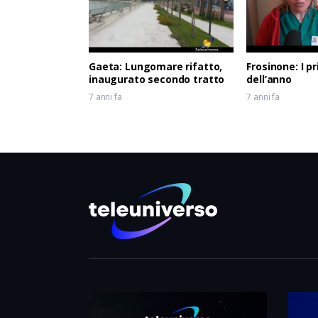
Gaeta: Lungomare rifatto,
Frosinone: I pr
inaugurato secondo tratto
dell’anno
7 anni fa
7 anni fa