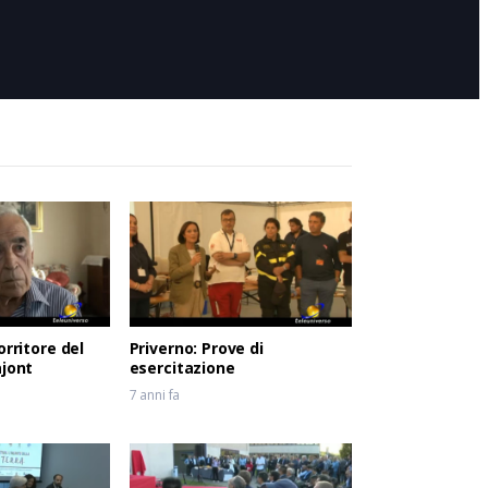
6 anni fa
orritore del
Priverno: Prove di
ajont
esercitazione
7 anni fa