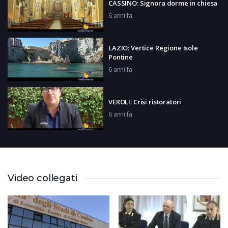
CASSINO: Signora dorme in chiesa
6 anni fa
LAZIO: Vertice Regione Isole
Pontine
6 anni fa
VEROLI: Crisi ristoratori
6 anni fa
LATINA: Nuove disposizioni per il
mare
6 anni fa
Video collegati
GAETA: Solidarietà all’ospedale Di
Liegro
6 anni fa