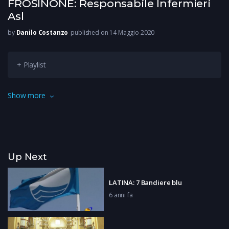
FROSINONE: Responsabile Infermieri
Asl
by
Danilo Costanzo
published on 14 Maggio 2020
+ Playlist
Nella giornata nazionale degli infermieri abbiamo intervistato
Show more
la Dottoressa Martini, Responsabile delle professioni
infermieristiche della Asl di Frosinone.
Up Next
LATINA: 7 Bandiere blu
6 anni fa