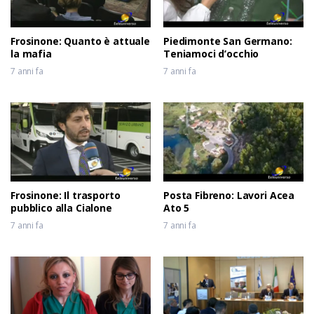
Frosinone: Quanto è attuale
Piedimonte San Germano:
la mafia
Teniamoci d’occhio
7 anni fa
7 anni fa
Frosinone: Il trasporto
Posta Fibreno: Lavori Acea
pubblico alla Cialone
Ato 5
7 anni fa
7 anni fa