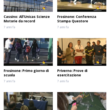
Cassino: All’Unicas Scienze
Frosinone: Conferenza
Motorie da record
Stampa Questore
7 anni fa
7 anni fa
Frosinone: Primo giorno di
Priverno: Prove di
scuola
esercitazione
7 anni fa
7 anni fa