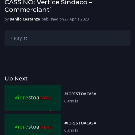
CASSINO: Vertice Sindaco –
Commercianti
by
Danilo Costanzo
published on 27 Aprile 2020
+ Playlist
Up Next
#IORESTOACASA
6 anni fa
#IORESTOACASA
6 anni fa