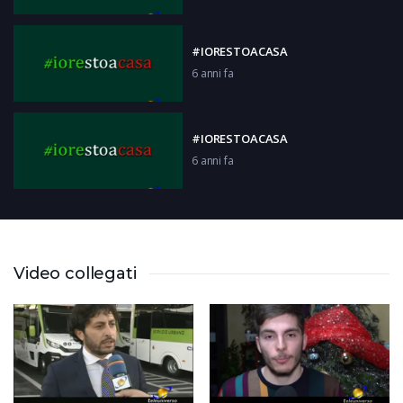
#IORESTOACASA
6 anni fa
#IORESTOACASA
6 anni fa
#IORESTOACASA
6 anni fa
Video collegati
PONTECORVO: Controlli Carabinieri
6 anni fa