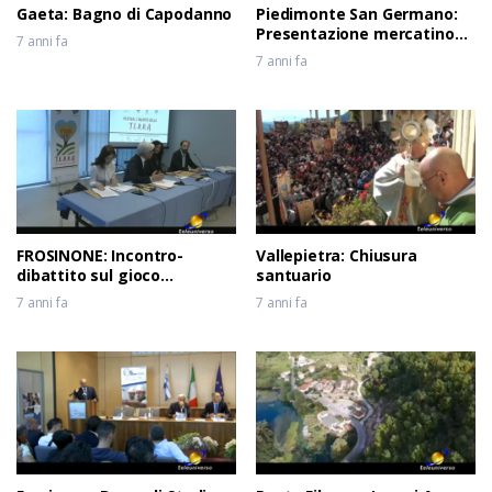
Gaeta: Bagno di Capodanno
Piedimonte San Germano:
Presentazione mercatino
7 anni fa
usato
7 anni fa
FROSINONE: Incontro-
Vallepietra: Chiusura
dibattito sul gioco
santuario
d’azzardo
7 anni fa
7 anni fa