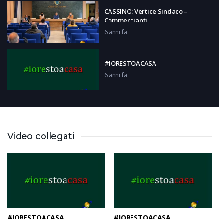
CASSINO: Vertice Sindaco –
Commercianti
6 anni fa
#IORESTOACASA
6 anni fa
#IORESTOACASA
6 anni fa
Video collegati
#IORESTOACASA
6 anni fa
#IORESTOACASA
#IORESTOACASA