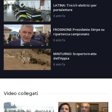
LATINA: Tricicli elettrici per
portalettere
6 anni fa
FROSINONE: Presidente Stirpe su
ripartenza campionato
6 anni fa
MINTURNO: Scoperto tratto
dell’Appia
6 anni fa
FIUGGI: Apertura Terme
6 anni fa
Video collegati
CASSINO: E’ nata Birra
Montecassino