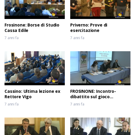
Frosinone: Borse di Studio
Priverno: Prove di
Cassa Edile
esercitazione
7 anni fa
7 anni fa
Cassino: Ultima lezione ex
FROSINONE: Incontro-
Rettore Vigo
dibattito sul gioco
d’azzardo
7 anni fa
7 anni fa