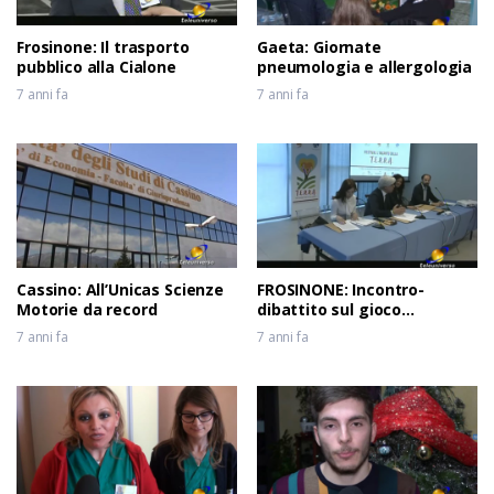
Frosinone: Il trasporto
Gaeta: Giornate
pubblico alla Cialone
pneumologia e allergologia
7 anni fa
7 anni fa
Cassino: All’Unicas Scienze
FROSINONE: Incontro-
Motorie da record
dibattito sul gioco
d’azzardo
7 anni fa
7 anni fa