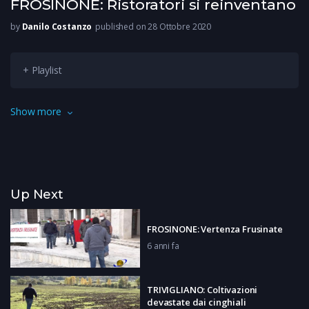
FROSINONE: Ristoratori si reinventano
by
Danilo Costanzo
published on 28 Ottobre 2020
+ Playlist
Con i provvedimenti del Governo sul settore della
Show more
ristorazione cambiano, o meglio devono cambiare, le abitudini
di gestori e clienti. Noi abbiamo raccolto gli umori di alcuni de
ristoratori.
Up Next
FROSINONE: Vertenza Frusinate
6 anni fa
TRIVIGLIANO: Coltivazioni
devastate dai cinghiali