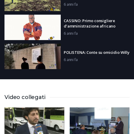
6 anni fa
CASSINO: Primo consigliere
d’amministrazione africano
6 anni fa
POLISTENA: Conte su omicidio Willy
6 anni fa
FROSINONE: Il grido delle palestre
6 anni fa
Video collegati
LATINA: Protesta commercianti
6 anni fa