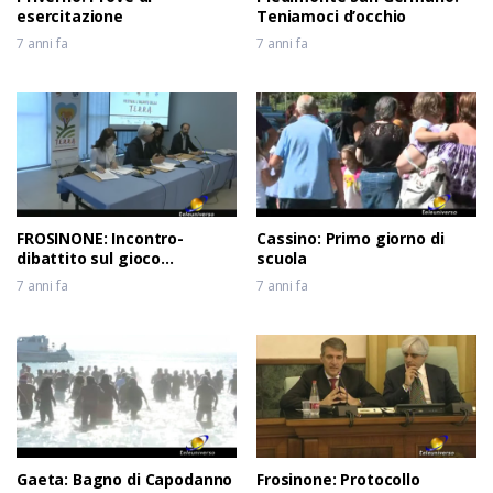
esercitazione
Teniamoci d’occhio
7 anni fa
7 anni fa
FROSINONE: Incontro-
Cassino: Primo giorno di
dibattito sul gioco
scuola
d’azzardo
7 anni fa
7 anni fa
Gaeta: Bagno di Capodanno
Frosinone: Protocollo