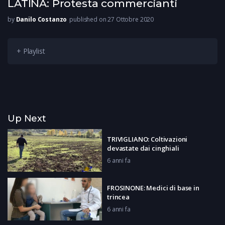
LATINA: Protesta commercianti
by
Danilo Costanzo
published on 27 Ottobre 2020
+ Playlist
Up Next
TRIVIGLIANO: Coltivazioni
devastate dai cinghiali
6 anni fa
FROSINONE: Medici di base in
trincea
6 anni fa