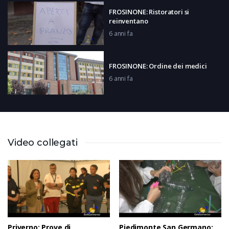
FROSINONE: Ristoratori si
reinventano
6 anni fa
FROSINONE: Ordine dei medici
6 anni fa
POLISTENA: Conte su omicidio Willy
6 anni fa
Video collegati
FROSINONE: Il grido delle palestre
6 anni fa
Priverno: Prove di
Piedimonte San Germano: