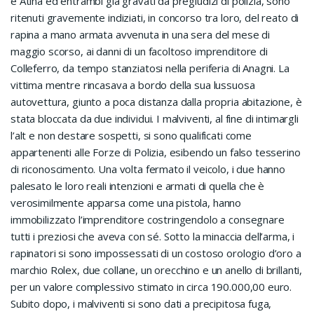
e Atina ed entrambi già gravati da pregiudizi di polizia, sono
ritenuti gravemente indiziati, in concorso tra loro, del reato di
rapina a mano armata avvenuta in una sera del mese di
maggio scorso, ai danni di un facoltoso imprenditore di
Colleferro, da tempo stanziatosi nella periferia di Anagni. La
vittima mentre rincasava a bordo della sua lussuosa
autovettura, giunto a poca distanza dalla propria abitazione, è
stata bloccata da due individui. I malviventi, al fine di intimargli
l’alt e non destare sospetti, si sono qualificati come
appartenenti alle Forze di Polizia, esibendo un falso tesserino
di riconoscimento. Una volta fermato il veicolo, i due hanno
palesato le loro reali intenzioni e armati di quella che è
verosimilmente apparsa come una pistola, hanno
immobilizzato l’imprenditore costringendolo a consegnare
tutti i preziosi che aveva con sé. Sotto la minaccia dell’arma, i
rapinatori si sono impossessati di un costoso orologio d’oro a
marchio Rolex, due collane, un orecchino e un anello di brillanti,
per un valore complessivo stimato in circa 190.000,00 euro.
Subito dopo, i malviventi si sono dati a precipitosa fuga,