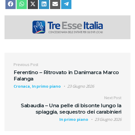
SHARE ON
SHARE ON
SHARE ON
SHARE ON
SHARE ON
SHARE ON
FACEBOOK
WHATSAPP
X (TWITTER)
LINKEDIN
EMAIL
TELEGRAM
Navigazione articoli
Previous Post
Ferentino – Ritrovato in Danimarca Marco
Falanga
Cronaca, In primo piano
23 Giugno 2026
Next Post
Sabaudia – Una pelle di bisonte lungo la
spiaggia, sequestro dei carabinieri
In primo piano
23 Giugno 2026