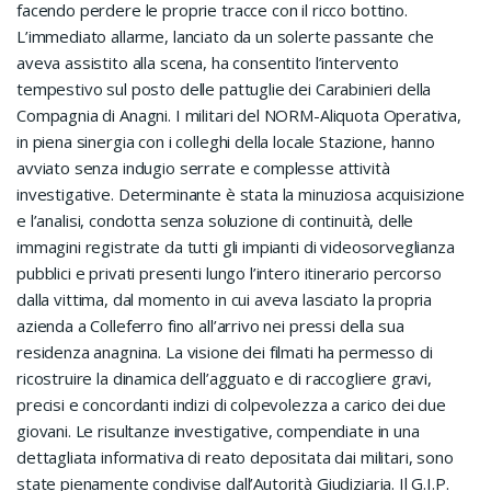
facendo perdere le proprie tracce con il ricco bottino.
L’immediato allarme, lanciato da un solerte passante che
aveva assistito alla scena, ha consentito l’intervento
tempestivo sul posto delle pattuglie dei Carabinieri della
Compagnia di Anagni. I militari del NORM-Aliquota Operativa,
in piena sinergia con i colleghi della locale Stazione, hanno
avviato senza indugio serrate e complesse attività
investigative. Determinante è stata la minuziosa acquisizione
e l’analisi, condotta senza soluzione di continuità, delle
immagini registrate da tutti gli impianti di videosorveglianza
pubblici e privati presenti lungo l’intero itinerario percorso
dalla vittima, dal momento in cui aveva lasciato la propria
azienda a Colleferro fino all’arrivo nei pressi della sua
residenza anagnina. La visione dei filmati ha permesso di
ricostruire la dinamica dell’agguato e di raccogliere gravi,
precisi e concordanti indizi di colpevolezza a carico dei due
giovani. Le risultanze investigative, compendiate in una
dettagliata informativa di reato depositata dai militari, sono
state pienamente condivise dall’Autorità Giudiziaria. Il G.I.P.