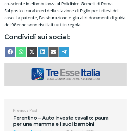
co-sciente in eliambulanza al Policlinico Gemelli di Roma.
Sul posto i carabinieri della stazione di Piglio per i rilievi del
caso. La patente, l’assicurazione e glia altri documenti di guida
del 98enne sono risultati tutti in regola.
Condividi sui social:
SHARE ON
SHARE ON
SHARE ON
SHARE ON
SHARE ON
SHARE ON
FACEBOOK
WHATSAPP
X (TWITTER)
LINKEDIN
EMAIL
TELEGRAM
Navigazione articoli
Previous Post
Ferentino – Auto investe cavallo: paura
per una mamma e i suoi bambini