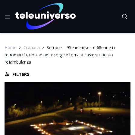
Home
Cronaca
Serrone – 95enne investe 68enne in
retromarcia, non se ne accorge e torna a casa: sul posto
l’eliambulanza
FILTERS