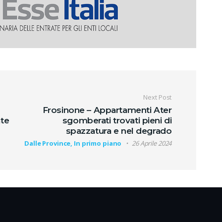
oli
Next Post
Frosinone – Appartamenti Ater
ate
sgomberati trovati pieni di
spazzatura e nel degrado
Dalle Province, In primo piano
26 Aprile 2024