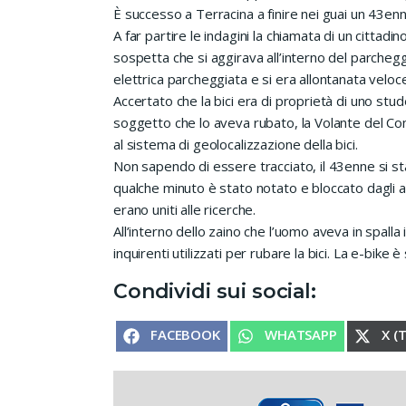
È successo a Terracina a finire nei guai un 43en
A far partire le indagini la chiamata di un citta
sospetta che si aggirava all’interno del parcheggio
elettrica parcheggiata e si era allontanata velo
Accertato che la bici era di proprietà di uno st
soggetto che lo aveva rubato, la Volante del Com
al sistema di geolocalizzazione della bici.
Non sapendo di essere tracciato, il 43enne si s
qualche minuto è stato notato e bloccato dagli a
erano uniti alle ricerche.
All’interno dello zaino che l’uomo aveva in spalla i
inquirenti utilizzati per rubare la bici. La e-bike 
Condividi sui social:
SHARE ON
SHARE ON
SHA
FACEBOOK
WHATSAPP
X (