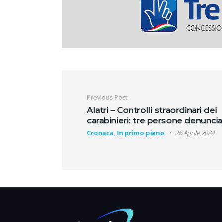
Navigazione artic
Previous Post
Alatri – Controlli straordinari dei
carabinieri: tre persone denunci
Cronaca, In primo piano
26 Aprile 2024