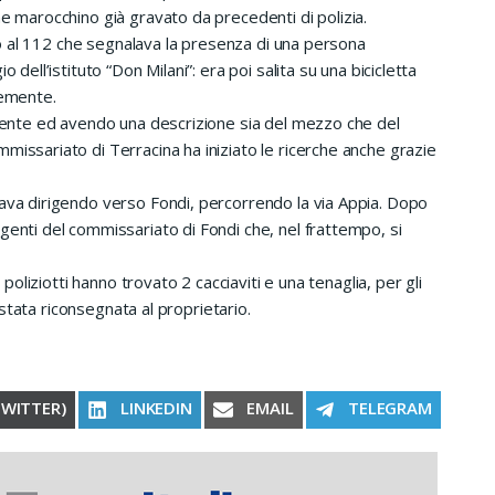
ne marocchino già gravato da precedenti di polizia.
dino al 112 che segnalava la presenza di una persona
 dell’istituto “Don Milani”: era poi salita su una bicicletta
cemente.
udente ed avendo una descrizione sia del mezzo che del
missariato di Terracina ha iniziato le ricerche anche grazie
tava dirigendo verso Fondi, percorrendo la via Appia. Dopo
genti del commissariato di Fondi che, nel frattempo, si
 poliziotti hanno trovato 2 cacciaviti e una tenaglia, per gli
è stata riconsegnata al proprietario.
RE ON
SHARE ON
SHARE ON
SHARE ON
TWITTER)
LINKEDIN
EMAIL
TELEGRAM