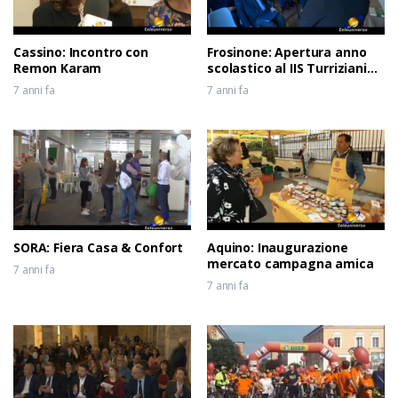
Cassino: Incontro con
Frosinone: Apertura anno
Remon Karam
scolastico al IIS Turriziani
del 04-10-2019
7 anni fa
7 anni fa
SORA: Fiera Casa & Confort
Aquino: Inaugurazione
mercato campagna amica
7 anni fa
7 anni fa