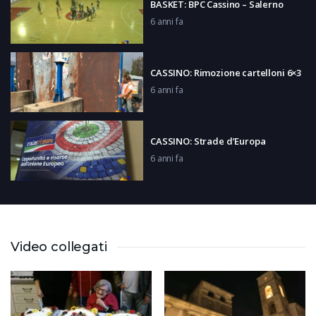
BASKET: BPC Cassino – Salerno
6 anni fa
CASSINO: Rimozione cartelloni 6×3
6 anni fa
CASSINO: Strade d’Europa
6 anni fa
Weekend da Scoprire
6 anni fa
Video collegati
CASTROCIELO: La sfida di Letizia
Pontarelli
6 anni fa