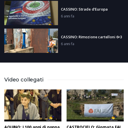
CASSINO: Strade d’Europa
6 anni fa
CASSINO: Rimozione cartelloni 6×3
6 anni fa
PONTECORVO: Presentazione
Carnevale
6 anni fa
Video collegati
BASKET: BPC Cassino – Salerno
6 anni fa
AQUINO: I 100 anni di nonna
CASTROCIELO: Giornata FAI