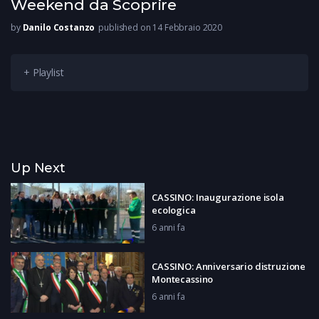
Weekend da Scoprire
by
Danilo Costanzo
published on 14 Febbraio 2020
+ Playlist
Up Next
CASSINO: Inaugurazione isola
ecologica
6 anni fa
CASSINO: Anniversario distruzione
Montecassino
6 anni fa