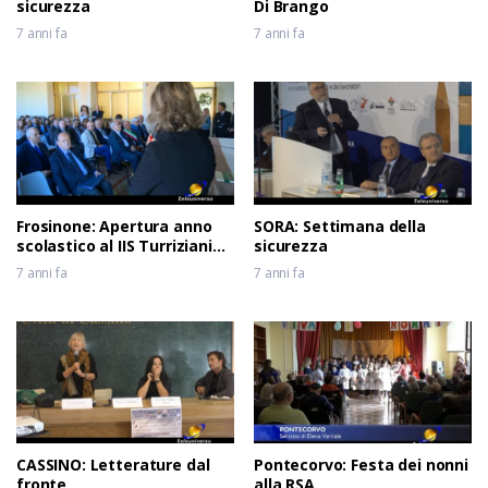
sicurezza
Di Brango
7 anni fa
7 anni fa
Frosinone: Apertura anno
SORA: Settimana della
scolastico al IIS Turriziani
sicurezza
del 04-10-2019
7 anni fa
7 anni fa
CASSINO: Letterature dal
Pontecorvo: Festa dei nonni
fronte
alla RSA