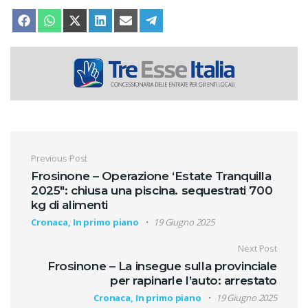
SHARE ON
SHARE ON
SHARE ON
SHARE ON
SHARE ON
SHARE ON
FACEBOOK
WHATSAPP
X (TWITTER)
LINKEDIN
EMAIL
TELEGRAM
Navigazione articoli
Previous Post
Frosinone – Operazione ‘Estate Tranquilla
2025″: chiusa una piscina. sequestrati 700
kg di alimenti
Cronaca, In primo piano
19 Giugno 2025
Next Post
Frosinone – La insegue sulla provinciale
per rapinarle l’auto: arrestato
Cronaca, In primo piano
19 Giugno 2025