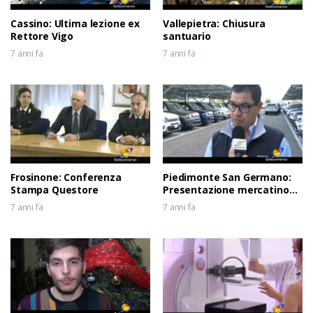
Cassino: Ultima lezione ex
Vallepietra: Chiusura
Rettore Vigo
santuario
7 anni fa
7 anni fa
Frosinone: Conferenza
Piedimonte San Germano:
Stampa Questore
Presentazione mercatino
usato
7 anni fa
7 anni fa