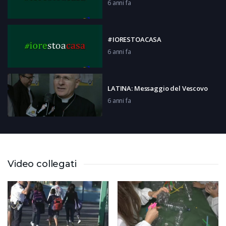
6 anni fa
#IORESTOACASA
6 anni fa
LATINA: Messaggio del Vescovo
6 anni fa
FROSINONE: Continuano le
donazioni
6 anni fa
Video collegati
LATINA: Intervista al ginecologo
6 anni fa