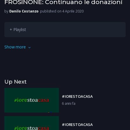
FROSINONE: Continuano le donazioni
by
Danilo Costanzo
published on 4 Aprile 2020
+ Playlist
Non si fermano le donazioni nei confronti degli ospedali e
Show more
comuni della Ciociara: aziende e cittadini stanno facendo la
loro parte in questo momento di emergenza sanitaria.
Up Next
#IORESTOACASA
6 anni fa
#IORESTOACASA