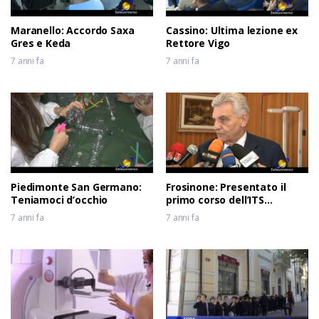
Maranello: Accordo Saxa
Cassino: Ultima lezione ex
Gres e Keda
Rettore Vigo
7 anni fa
7 anni fa
Piedimonte San Germano:
Frosinone: Presentato il
Teniamoci d’occhio
primo corso dell’ITS
Meccatronico del Lazio
7 anni fa
7 anni fa