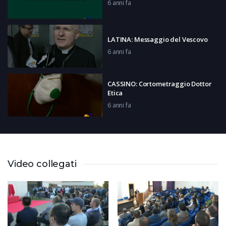
6 anni fa
LATINA: Messaggio del Vescovo
6 anni fa
CASSINO: Cortometraggio Dottor
Etica
6 anni fa
ROCCASECCA: Messaggio dottor
Rezza
6 anni fa
Video collegati
LATINA: Intervista al ginecologo
6 anni fa