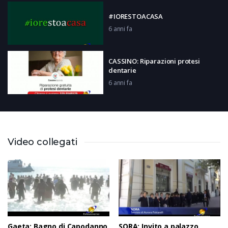
#IORESTOACASA
6 anni fa
CASSINO: Riparazioni protesi
dentarie
6 anni fa
CASSINO: Cortometraggio Dottor
Etica
6 anni fa
Video collegati
PIEDIMONTE SAN GERMANO:
sindaco con operaio guarito
6 anni fa
Gaeta: Bagno di Capodanno
SORA: Invito a palazzo