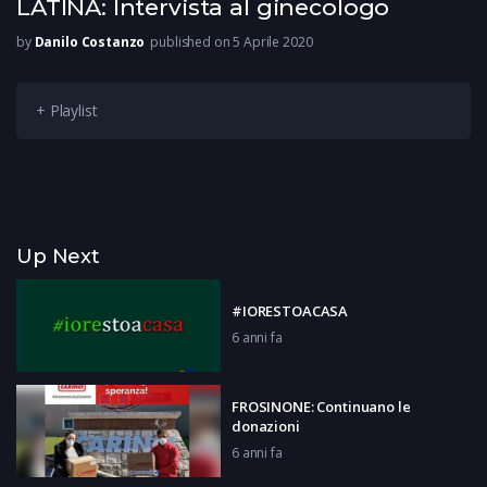
LATINA: Intervista al ginecologo
by
Danilo Costanzo
published on 5 Aprile 2020
+ Playlist
Up Next
#IORESTOACASA
6 anni fa
FROSINONE: Continuano le
donazioni
6 anni fa