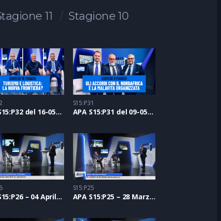
Stagione 11
Stagione 10
2
S15:P31
APA S15:P32 del 16-05-2024
APA S15:P31 del 09-05-2024
6
S15:P25
APA S15:P26 – 04 Aprile 2024
APA S15:P25 – 28 Marzo 2024