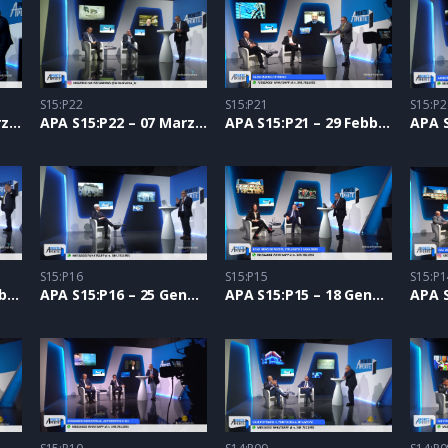
S15:P22
S15:P21
S15:P2
APA S15:P23 – 14 Marzo 2024
APA S15:P22 – 07 Marzo 2024
APA S15:P21 – 29 Febbraio 2024
S15:P16
S15:P15
S15:P1
APA S15:P17 – 01 Febbraio 2024
APA S15:P16 – 25 Gennaio 2024
APA S15:P15 – 18 Gennaio 2024