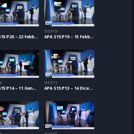
S15:P19
APA S15:P20 – 22 Febbraio 2024
APA S15:P19 – 15 Febbraio 2024
4
S15:P13
APA S15:P14 – 11 Gennaio 2024
APA S15:P13 – 14 Dicembre 2023