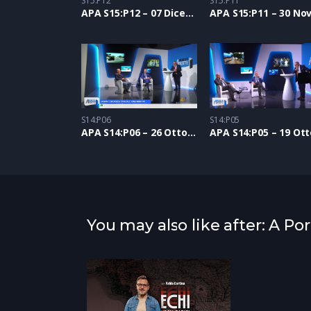
S15:P12
S15:P11
APA S15:P12 – 07 Dicembre 2023
S14:P06
S14:P05
APA S14:P06 – 26 Ottobre 2023
You may also like after: A Po