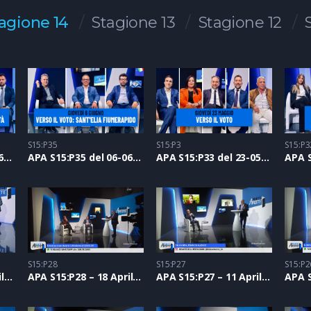
agione 14
Stagione 13
Stagione 12
S15:P35
S15:P3
S15:P3
APA S15:P36 del 13-06-2024
APA S15:P35 del 06-06-2024
APA S15:P33 del 23-05-2024
S15:P28
S15:P27
S15:P2
APA S15:P29 – 25 Aprile 2024
APA S15:P28 – 18 Aprile 2024
APA S15:P27 – 11 Aprile 2024