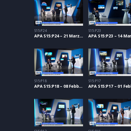
S15:P24
S15:P23
APA S15:P24 – 21 Marzo 2024
S15:P18
S15:P17
APA S15:P18 – 08 Febbraio 2024