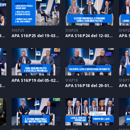
S16:P25
S16:P24
S16:P2
APA S16:P26 del 26-03-2026
APA S16:P25 del 19-03-2026
APA S16:P24 del 12-03-2026
APA S16:P19 del 05-02-2026
S16:P18
S16:P1
APA S16:P20 del 12-02-2026
APA S16:P18 del 29-01-2026