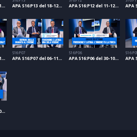
S16:P13
S16:P12
S16:P1
APA S16:P14 del 01-01-2026
APA S16:P13 del 18-12-2025
APA S16:P12 del 11-12-2025
S16:P07
S16:P06
S16:P0
APA S16:P08 del 13-11-2025
APA S16:P07 del 06-11-2025
APA S16:P06 del 30-10-2025
APA S16:P02 del 02-10-2025