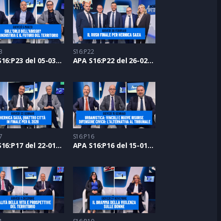
3
S16:P22
APA S16:P23 del 05-03-2026
APA S16:P22 del 26-02-2026
7
S16:P16
APA S16:P17 del 22-01-2026
APA S16:P16 del 15-01-2026