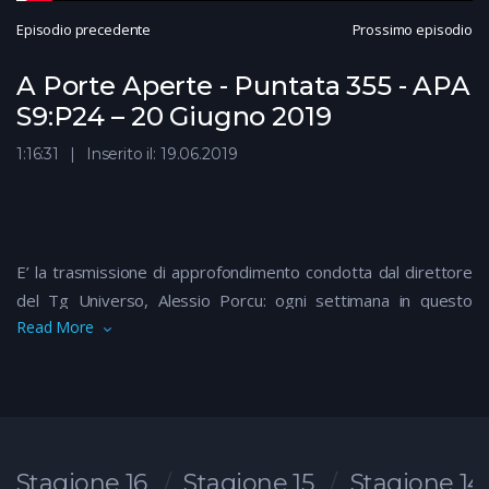
Episodio precedente
Prossimo episodio
A Porte Aperte - Puntata 355 - APA
S9:P24 – 20 Giugno 2019
1:16:31
Inserito il: 19.06.2019
E’ la trasmissione di approfondimento condotta dal direttore
del Tg Universo, Alessio Porcu: ogni settimana in questo
Read More
“salotto” si affrontano le tematiche di più stretta attualità che
attengono la cronaca nera, la politica, il mondo del lavoro.
Argomenti che vengono sviscerati, analizzati da ogni punto di
vista, spiegati anche con l’aiuto di schermate o servizi esterni,
e discussi direttamente con i protagonisti.
Stagione 16
Stagione 15
Stagione 14