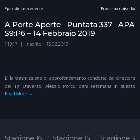
Episodio precedente
Prossimo episodio
A Porte Aperte - Puntata 337 - APA
S9:P6 – 14 Febbraio 2019
1:19:17
Inserito il: 13.02.2019
E’ la trasmissione di approfondimento condotta dal direttore
del Tg Universo, Alessio Porcu: ogni settimana in questo
Read More
“salotto” si affrontano le tematiche di più stretta attualità che
attengono la cronaca nera, la politica, il mondo del lavoro.
Argomenti che vengono sviscerati, analizzati da ogni punto di
vista, spiegati anche con l’aiuto di schermate o servizi esterni,
e discussi direttamente con i protagonisti.
Stagione 16
Stagione 15
Stagione 14